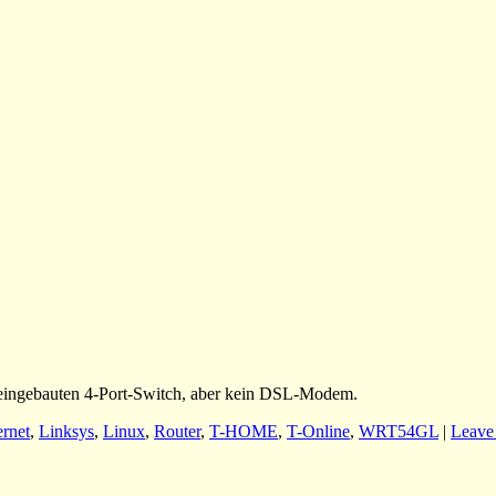
eingebauten 4-Port-Switch, aber kein DSL-Modem.
ernet
,
Linksys
,
Linux
,
Router
,
T-HOME
,
T-Online
,
WRT54GL
|
Leave