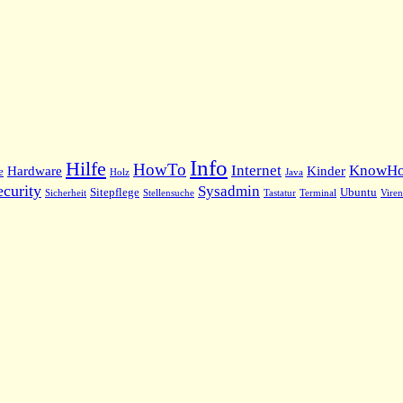
Info
Hilfe
HowTo
Internet
KnowH
Hardware
Kinder
e
Holz
Java
ecurity
Sysadmin
Sitepflege
Ubuntu
Sicherheit
Stellensuche
Tastatur
Terminal
Viren