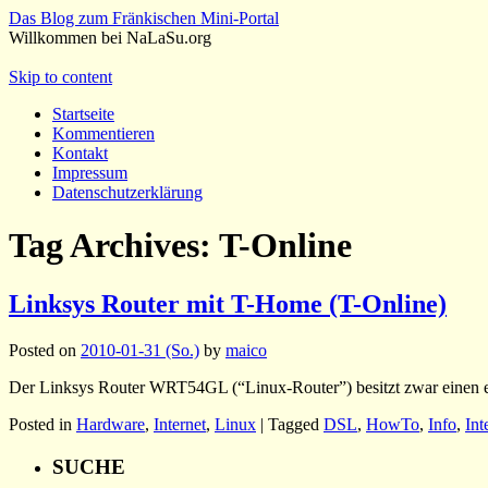
Das Blog zum Fränkischen Mini-Portal
Willkommen bei NaLaSu.org
Skip to content
Startseite
Kommentieren
Kontakt
Impressum
Datenschutzerklärung
Tag Archives:
T-Online
Linksys Router mit T-Home (T-Online)
Posted on
2010-01-31 (So.)
by
maico
Der Linksys Router WRT54GL (“Linux-Router”) besitzt zwar einen 
Posted in
Hardware
,
Internet
,
Linux
|
Tagged
DSL
,
HowTo
,
Info
,
Int
SUCHE