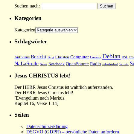
Suchen nach:
Kategorien
Kategorien
Schlagwörter
Debian
Bericht
Computer
Antivirus
Christen
fre
Blog
Console
DSL
NaLaSu.de
S
OpenSource
Radio
Notebook
News
refurbished
Schutz
Jesus CHRISTUS lebt!
Der HERR Jesus Christus ist wahrlich auferstanden.
Der HERR Jesus Christus lebt!
[Evangelium nach Markus,
Kapitel 16, Verse 1-14]
Seiten
Datenschutzerklärung
DSGVO (GDPR) – persönliche Daten anfordern