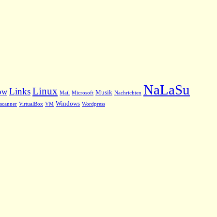
NaLaSu
Linux
Links
ow
Musik
Mail
Microsoft
Nachrichten
Windows
scanner
VirtualBox
VM
Wordpress