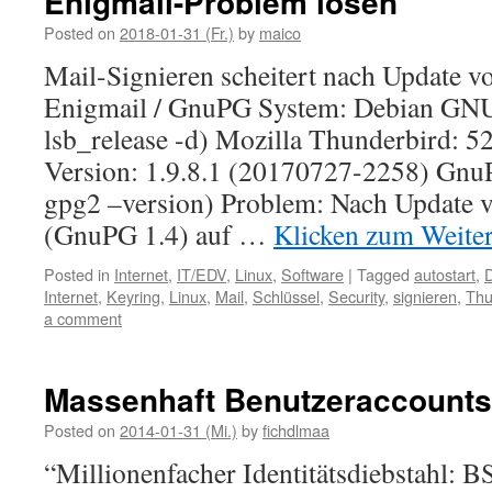
Enigmail-Problem lösen
Posted on
2018-01-31 (Fr.)
by
maico
Mail-Signieren scheitert nach Update v
Enigmail / GnuPG System: Debian GNU
lsb_release -d) Mozilla Thunderbird: 52
Version: 1.9.8.1 (20170727-2258) GnuP
gpg2 –version) Problem: Nach Update v
(GnuPG 1.4) auf …
Klicken zum Weite
Posted in
Internet
,
IT/EDV
,
Linux
,
Software
|
Tagged
autostart
,
Internet
,
Keyring
,
Linux
,
Mail
,
Schlüssel
,
Security
,
signieren
,
Thu
a comment
Massenhaft Benutzeraccounts
Posted on
2014-01-31 (Mi.)
by
fichdlmaa
“Millionenfacher Identitätsdiebstahl: BS