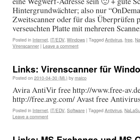
eine Wegwerf-Adresse sein 🙂 + gute Sc
Hintergrundwächter; also nur “OnDema
Zweitscanner oder für das Überprüfen p
verseuchten Platte mit mehreren Scanner
Posted in
Internet
,
IT/EDV
,
Windows
|
Tagged
Antivirus
,
free
,
N
Virenscanner
|
Leave a comment
Links: Virenscanner für Wind
Posted on
2010-04-30 (Mi.)
by
maico
Avira AntiVir free http://www.free-av.d
http://free.avg.com/ Avast free Antivir
Posted in
Internet
,
IT/EDV
,
Software
|
Tagged
Antivirus
,
NaLaS
Leave a comment
Links: MS Exchange und MS O