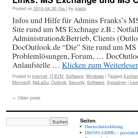
Posted on
2010-04-30 (Sa.)
by
maico
Infos und Hilfe für Admins Franks’s 
Site rund um MS Exchnage z.B.: Notfall
Administration&Betrieb, Clients (Outl
DocOutlook.de “Die” Site rund um MS 
Problemlösungen, Forum, … DocOutlook 
Anlaufstelle …
Klicken zum Weiterlese
Posted in
Internet
,
IT/EDV
,
Software
,
Windows
|
Tagged
Excha
Microsoft
,
NaLaSu
,
Outlook
,
Security
,
Software
,
Sysadmin
|
Lea
←
Older posts
Seiten
Datenschutzerklärung
DSGVO (GDPR) – persönlich