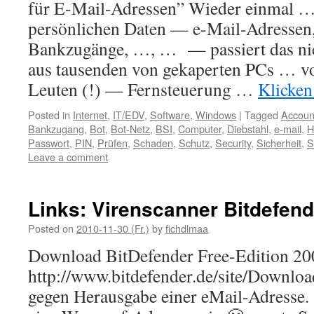
für E-Mail-Adressen” Wieder einmal 
persönlichen Daten — e-Mail-Adressen,
Bankzugänge, …, … — passiert das nic
aus tausenden von gekaperten PCs … v
Leuten (!) — Fernsteuerung …
Klicken
Posted in
Internet
,
IT/EDV
,
Software
,
Windows
|
Tagged
Accoun
Bankzugang
,
Bot
,
Bot-Netz
,
BSI
,
Computer
,
Diebstahl
,
e-mail
,
H
Passwort
,
PIN
,
Prüfen
,
Schaden
,
Schutz
,
Security
,
Sicherheit
,
S
Leave a comment
Links: Virenscanner Bitdefend
Posted on
2010-11-30 (Fr.)
by
fichdlmaa
Download BitDefender Free-Edition 20
http://www.bitdefender.de/site/Downlo
gegen Herausgabe einer eMail-Adresse. 