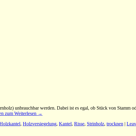
irnholz) unbrauchbar werden. Dabei ist es egal, ob Stück von Stamm o
en zum Weiterlesen
→
Holzkantel
,
Holzversiegelung
,
Kantel
,
Risse
,
Strinholz
,
trocknen
|
Leav