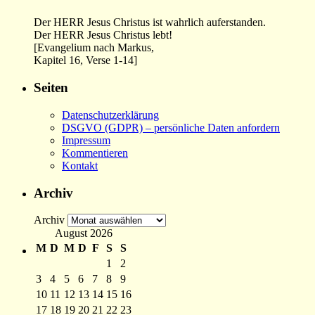
Der HERR Jesus Christus ist wahrlich auferstanden.
Der HERR Jesus Christus lebt!
[Evangelium nach Markus,
Kapitel 16, Verse 1-14]
Seiten
Datenschutzerklärung
DSGVO (GDPR) – persönliche Daten anfordern
Impressum
Kommentieren
Kontakt
Archiv
Archiv
August 2026
M
D
M
D
F
S
S
1
2
3
4
5
6
7
8
9
10
11
12
13
14
15
16
17
18
19
20
21
22
23