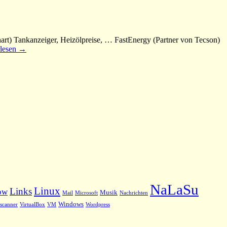
art) Tankanzeiger, Heizölpreise, … FastEnergy (Partner von Tecson)
rlesen
→
NaLaSu
Linux
Links
ow
Musik
Mail
Microsoft
Nachrichten
Windows
scanner
VirtualBox
VM
Wordpress