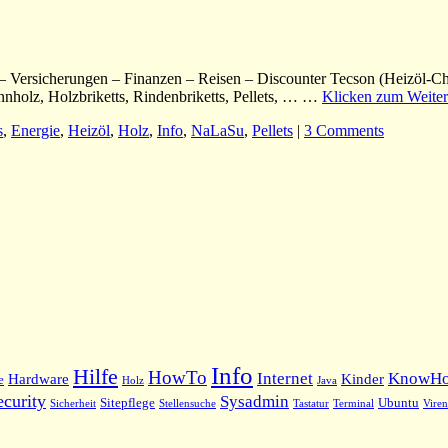
L – Versicherungen – Finanzen – Reisen – Discounter Tecson (Heizöl-Ch
nnholz, Holzbriketts, Rindenbriketts, Pellets, … …
Klicken zum Weite
s
,
Energie
,
Heizöl
,
Holz
,
Info
,
NaLaSu
,
Pellets
|
3 Comments
Info
Hilfe
HowTo
Internet
KnowH
Hardware
Kinder
e
Holz
Java
ecurity
Sysadmin
Sitepflege
Ubuntu
Sicherheit
Stellensuche
Tastatur
Terminal
Viren