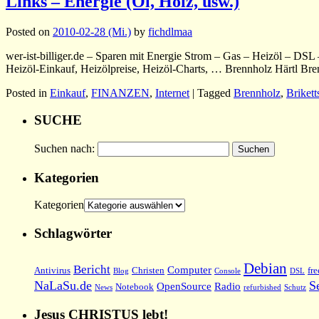
Links – Energie (Öl, Holz, usw.)
Posted on
2010-02-28 (Mi.)
by
fichdlmaa
wer-ist-billiger.de – Sparen mit Energie Strom – Gas – Heizöl – DS
Heizöl-Einkauf, Heizölpreise, Heizöl-Charts, … Brennholz Härtl Bre
Posted in
Einkauf
,
FINANZEN
,
Internet
|
Tagged
Brennholz
,
Brikett
SUCHE
Suchen nach:
Kategorien
Kategorien
Schlagwörter
Debian
Bericht
Computer
Antivirus
Christen
fre
Blog
Console
DSL
NaLaSu.de
S
OpenSource
Radio
Notebook
News
refurbished
Schutz
Jesus CHRISTUS lebt!