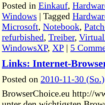
Posted in
Einkauf
,
Hardwar
Windows
|
Tagged
Hardwar
Microsoft
,
Notebook
,
Patch
refurbished
,
Treiber
,
Virtua
WindowsXP
,
XP
|
5 Comme
Links: Internet-Browse
Posted on
2010-11-30 (So.)
BrowserChoice.eu http://
unter den wichtigsten Brow