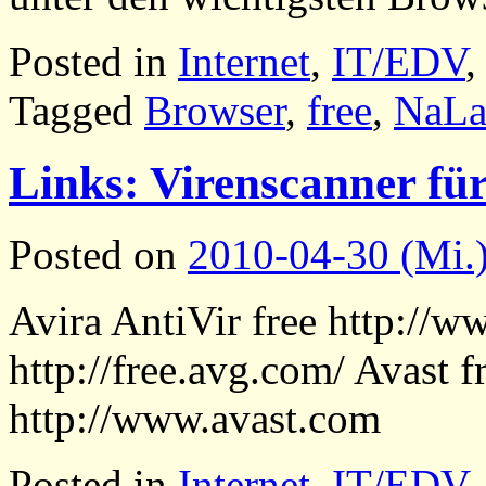
Posted in
Internet
,
IT/EDV
Tagged
Browser
,
free
,
NaL
Links: Virenscanner fü
Posted on
2010-04-30 (Mi.
Avira AntiVir free http://w
http://free.avg.com/ Avast f
http://www.avast.com
Posted in
Internet
,
IT/EDV