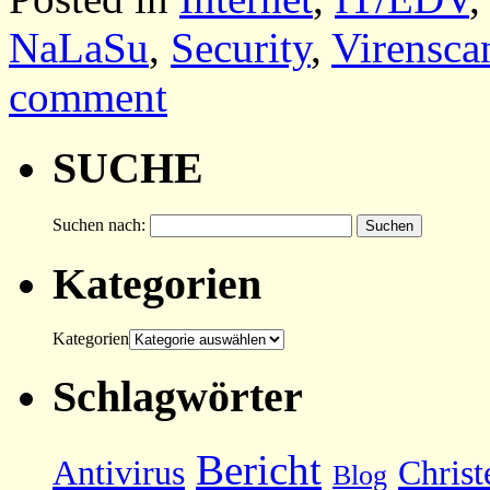
NaLaSu
,
Security
,
Virensca
comment
SUCHE
Suchen nach:
Kategorien
Kategorien
Schlagwörter
Bericht
Antivirus
Christ
Blog