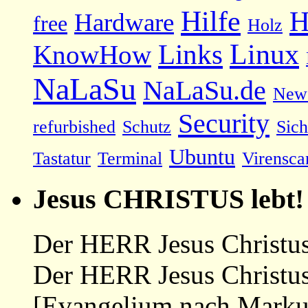
Hilfe
H
Hardware
free
Holz
Linux
Links
KnowHow
NaLaSu
NaLaSu.de
New
Security
refurbished
Schutz
Sich
Ubuntu
Tastatur
Terminal
Virensca
Jesus CHRISTUS lebt!
Der HERR Jesus Christus 
Der HERR Jesus Christus
[Evangelium nach Marku