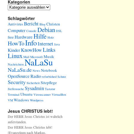
Kategorien
Schlagwörter
Bericht
Antivirus
Christen
Blog
Debian
Computer
Console
DSL
Hilfe
Hardware
free
Holz
Info
HowTo
Internet
Java
Links
KnowHow
Kinder
Linux
Musik
Mail
Microsoft
NaLaSu
Nachrichten
NaLaSu.de
Notebook
News
OpenSource
Radio
refurbished
Schutz
Security
Sitepflege
Sicherheit
Sysadmin
Stellensuche
Tastatur
Ubuntu
Terminal
Virenscanner
VirtualBox
Windows
VM
Wordpress
Jesus CHRISTUS lebt!
Der HERR Jesus Christus ist wahrlich
auferstanden.
Der HERR Jesus Christus lebt!
[Evangelium nach Markus,