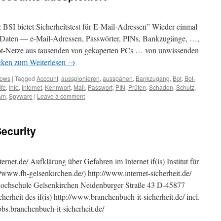
l: BSI bietet Sicherheitstest für E-Mail-Adressen” Wieder einmal
Daten — e-Mail-Adressen, Passwörter, PINs, Bankzugänge, …,
ot-Netze aus tausenden von gekaperten PCs … von unwissenden
cken zum Weiterlesen
→
ows
|
Tagged
Account
,
ausspionieren
,
ausspähen
,
Bankzugang
,
Bot
,
Bot-
lfe
,
Info
,
Internet
,
Kennwort
,
Mail
,
Passwort
,
PIN
,
Prüfen
,
Schaden
,
Schutz
,
am
,
Spyware
|
Leave a comment
Security
ternet.de/ Aufklärung über Gefahren im Internet if(is) Institut für
/www.fh-gelsenkirchen.de/) http://www.internet-sicherheit.de/
achhochschule Gelsenkirchen Neidenburger Straße 43 D-45877
rheit des if(is) http://www.branchenbuch-it-sicherheit.de/ incl.
bs.branchenbuch-it-sicherheit.de/