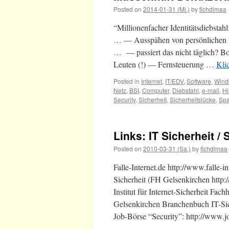
Posted on
2014-01-31 (Mi.)
by
fichdlmaa
“Millionenfacher Identitätsdiebstah
… — Ausspähen von persönlichen 
… — passiert das nicht täglich? B
Leuten (!) — Fernsteuerung …
Kli
Posted in
Internet
,
IT/EDV
,
Software
,
Wind
Netz
,
BSI
,
Computer
,
Diebstahl
,
e-mail
,
Hi
Security
,
Sicherheit
,
Sicherheitslücke
,
Sp
Links: IT Sicherheit / 
Posted on
2010-03-31 (Sa.)
by
fichdlmaa
Falle-Internet.de http://www.falle-in
Sicherheit (FH Gelsenkirchen http:/
Institut für Internet-Sicherheit F
Gelsenkirchen Branchenbuch IT-Siche
Job-Börse “Security”: http://www.jo