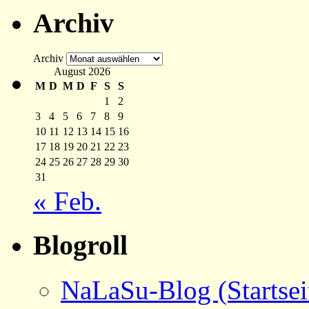
Archiv
Archiv
August 2026
M
D
M
D
F
S
S
1
2
3
4
5
6
7
8
9
10
11
12
13
14
15
16
17
18
19
20
21
22
23
24
25
26
27
28
29
30
31
« Feb.
Blogroll
NaLaSu-Blog (Startsei