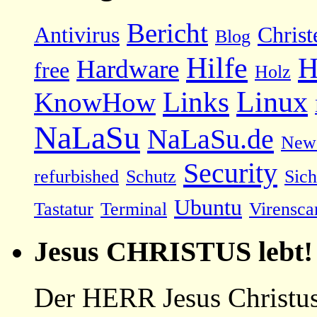
Bericht
Antivirus
Christ
Blog
Hilfe
H
Hardware
free
Holz
Linux
Links
KnowHow
NaLaSu
NaLaSu.de
New
Security
refurbished
Schutz
Sich
Ubuntu
Tastatur
Terminal
Virensca
Jesus CHRISTUS lebt!
Der HERR Jesus Christus 