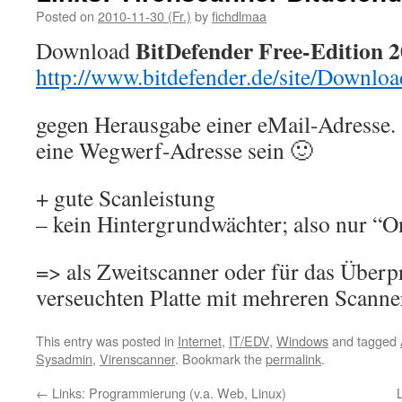
Posted on
2010-11-30 (Fr.)
by
fichdlmaa
BitDefender Free-Edition 
Download
http://www.bitdefender.de/site/Downlo
gegen Herausgabe einer eMail-Adresse. 
eine Wegwerf-Adresse sein 🙂
+ gute Scanleistung
– kein Hintergrundwächter; also nur 
=> als Zweitscanner oder für das Überp
verseuchten Platte mit mehreren Scanner
This entry was posted in
Internet
,
IT/EDV
,
Windows
and tagged
Sysadmin
,
Virenscanner
. Bookmark the
permalink
.
←
Links: Programmierung (v.a. Web, Linux)