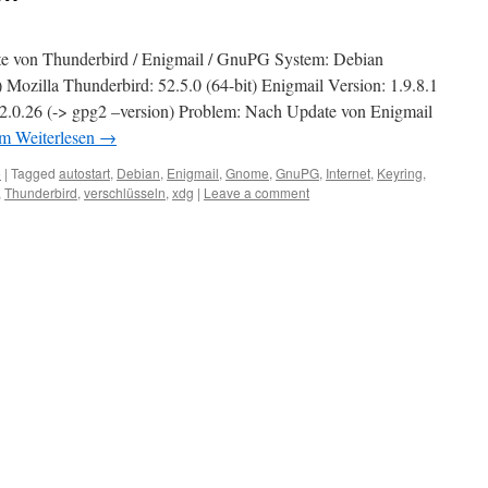
ate von Thunderbird / Enigmail / GnuPG System: Debian
 Mozilla Thunderbird: 52.5.0 (64-bit) Enigmail Version: 1.9.8.1
.0.26 (-> gpg2 –version) Problem: Nach Update von Enigmail
m Weiterlesen
→
e
|
Tagged
autostart
,
Debian
,
Enigmail
,
Gnome
,
GnuPG
,
Internet
,
Keyring
,
,
Thunderbird
,
verschlüsseln
,
xdg
|
Leave a comment