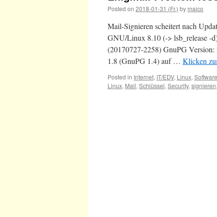
Posted on
2018-01-31 (Fr.)
by
maico
Mail-Signieren scheitert nach Upd
GNU/Linux 8.10 (-> lsb_release -d)
(20170727-2258) GnuPG Version: 2
1.8 (GnuPG 1.4) auf …
Klicken zu
Posted in
Internet
,
IT/EDV
,
Linux
,
Softwar
Linux
,
Mail
,
Schlüssel
,
Security
,
signieren