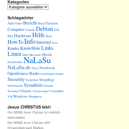
Kategorien
Schlagwörter
Bericht
Antivirus
Christen
Blog
Debian
Computer
Console
DSL
Hilfe
Hardware
free
Holz
Info
HowTo
Internet
Java
Links
KnowHow
Kinder
Linux
Musik
Mail
Microsoft
NaLaSu
Nachrichten
NaLaSu.de
Notebook
News
OpenSource
Radio
refurbished
Schutz
Security
Sitepflege
Sicherheit
Sysadmin
Stellensuche
Tastatur
Ubuntu
Terminal
Virenscanner
VirtualBox
Windows
VM
Wordpress
Jesus CHRISTUS lebt!
Der HERR Jesus Christus ist wahrlich
auferstanden.
Der HERR Jesus Christus lebt!
[Evangelium nach Markus,