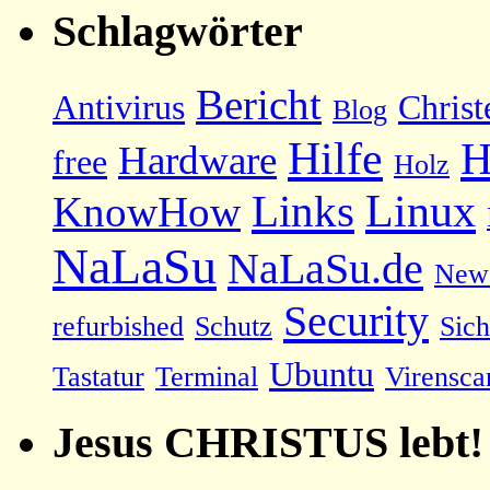
Schlagwörter
Bericht
Antivirus
Christ
Blog
Hilfe
H
Hardware
free
Holz
Linux
Links
KnowHow
NaLaSu
NaLaSu.de
New
Security
refurbished
Schutz
Sich
Ubuntu
Tastatur
Terminal
Virensca
Jesus CHRISTUS lebt!